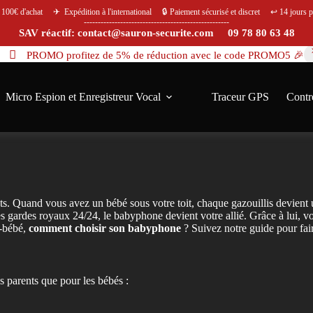
s 100€ d'achat ✈ Expédition à l'international 🔒 Paiement sécurisé et discret ↩️ 14 jours po
----------------------------------------------------
SAV réactif: contact@sauron-securite.com 09 78 80 63 48
PROMO profitez de 5% de réduction avec le code PROMO5 🎉
Micro Espion et Enregistreur Vocal
Traceur GPS
Contr
nts. Quand vous avez un bébé sous votre toit, chaque gazouillis devient
s gardes royaux 24/24, le babyphone devient votre allié. Grâce à lui, vo
e-bébé,
comment choisir son babyphone
? Suivez notre guide pour fair
s parents que pour les bébés :