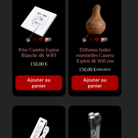
Prise Caméra Espion
Diffuseur huiles
Blanche 4K WIFI
essentielles Camera
Espion 4k Wifi zen
150,00
€
150,00
€
180,00
€
Ajouter au
Ajouter au
panier
panier