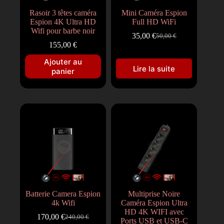
Rasoir 3 têtes caméra
Mini Caméra Espion
Espion 4K Ultra HD
Full HD WiFi
Wifi pour barbe noir
35,00
€
50,00
€
155,00
€
Ajouter au
Lire la suite
panier
Batterie Camera Espion
Multiprise Noire
4k Wifi
Caméra Espion Ultra
HD 4K WIFI avec
170,00
€
240,00
€
Ports USB et USB-C