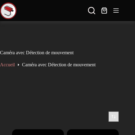
🚚 Livraison gratuite en France dès 100€ d'achat ✈ Expédition à l'international
🔒 Paiement sécurisé et discret ↩️ 14 jours pour échanger ou retourner le produit
----------------------------------------------------
SAV réactif: contact@sauron-securite.com 09 78 80 63 48
Caméra avec Détection de mouvement
Accueil
Caméra avec Détection de mouvement