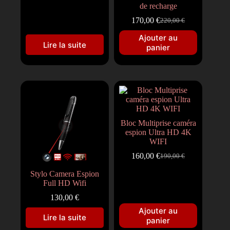
de recharge
170,00
€
220,00
€
Ajouter au
Lire la suite
panier
Bloc Multiprise caméra
espion Ultra HD 4K
WIFI
160,00
€
190,00
€
Stylo Camera Espion
Full HD Wifi
130,00
€
Ajouter au
Lire la suite
panier