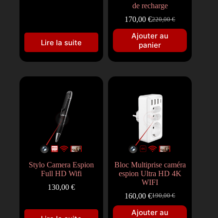
de recharge
170,00
€
220,00
€
Ajouter au
Lire la suite
panier
Stylo Camera Espion
Bloc Multiprise caméra
Full HD Wifi
espion Ultra HD 4K
WIFI
130,00
€
160,00
€
190,00
€
Ajouter au