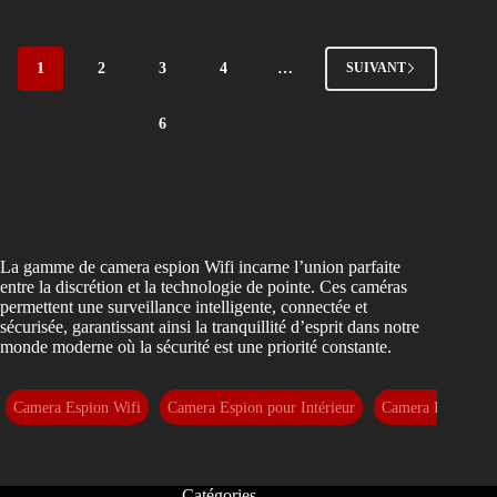
1
2
3
4
…
SUIVANT
6
La gamme de camera espion Wifi incarne l’union parfaite
entre la discrétion et la technologie de pointe. Ces caméras
permettent une surveillance intelligente, connectée et
sécurisée, garantissant ainsi la tranquillité d’esprit dans notre
monde moderne où la sécurité est une priorité constante.
Camera Espion Wifi
Camera Espion pour Intérieur
Camera Espion Po
Catégories