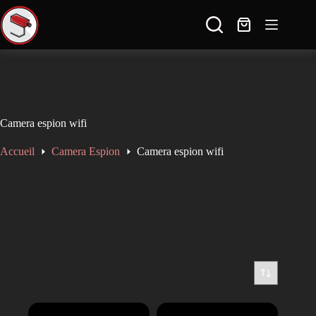
🚚 Livraison gratuite en France dès 100€ d'achat ✈ Expédition à l'international
🔒 Paiement sécurisé et discret ↩️ 14 jours pour échanger ou retourner le produit
----------------------------------------------------
SAV réactif: contact@sauron-securite.com 09 78 80 63 48
Camera espion wifi
Accueil
Camera Espion
Camera espion wifi