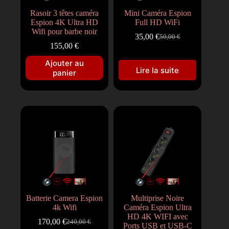
Rasoir 3 têtes caméra
Mini Caméra Espion
Espion 4K Ultra HD
Full HD WiFi
Wifi pour barbe noir
35,00
€
50,00
€
155,00
€
Ajouter au
Lire la suite
panier
Batterie Camera Espion
Multiprise Noire
4k Wifi
Caméra Espion Ultra
HD 4K WIFI avec
170,00
€
240,00
€
Ports USB et USB-C