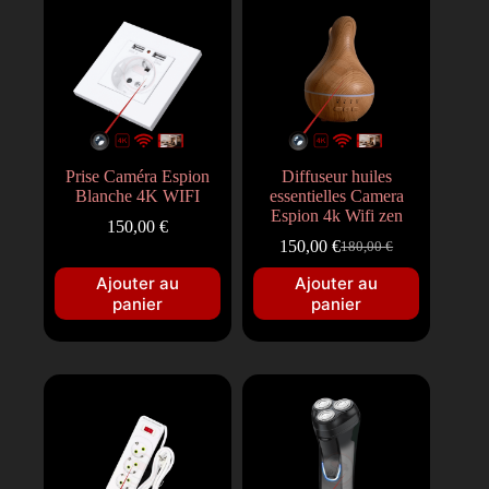
Prise Caméra Espion
Diffuseur huiles
Blanche 4K WIFI
essentielles Camera
Espion 4k Wifi zen
150,00
€
150,00
€
180,00
€
Ajouter au
Ajouter au
panier
panier