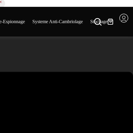
ur échanger ou retourner le produit
e-Espionnage
Systeme Anti-Cambriolage
Stockage