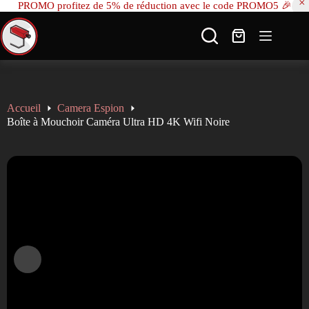
PROMO profitez de 5% de réduction avec le code PROMO5 🎉
🚚 Livraison gratuite en France dès 100€ d'achat ✈ Expédition à l'international
🔒 Paiement sécurisé et discret ↩️ 14 jours pour échanger ou retourner le produit
----------------------------------------------------
SAV réactif: contact@sauron-securite.com 09 78 80 63 48
Accueil
Camera Espion
Boîte à Mouchoir Caméra Ultra HD 4K Wifi Noire