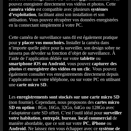
pouvez enregistrer directement vos vidéos et photos. Cette
caméra vidéo
est compatible avec plusieurs
systèmes
d’exploitation
, facilitant ainsi son installation et son
utilisation. Vous pouvez récupérer vos données enregistrées
en la connectant simplement à votre PC.
Cette caméra de surveillance sans-fil est également pratique
pour
y placer vos mouchoirs.
Installer la caméra dans
n’importe quelle pièce pour la surveiller, son design sobre ne
laissera pas dévoiler sa fonction d’objet de surveillance. À
l’aide de l’application dédiée sur votre
tablette
ou
smartphone iOS ou Android
, vous pouvez
capturer des
photos
et
enregistrer des vidéos en un clic
. Vous pouvez
également consulter vos enregistrements directement depuis
l’application sur votre téléphone, ou sur votre PC en utilisant
une
carte micro SD
.
Les
enregistrements sont stockés sur une carte micro SD
(non fournie). Cependant, nous proposons des
cartes micro
SD en option
: 8Go, 16Go, 32Go, 64Go ou 128Go avec
l’adaptateur carte SD offert. C’est l’outil idéal pour
surveiller
votre habitation
,
entrepôt
,
bureau
,
local commercial
de
manière abordable, que ce soit sur votre
PC
,
iPhone
ou
Android
. Ne laissez rien vous échapper avec ce
système de