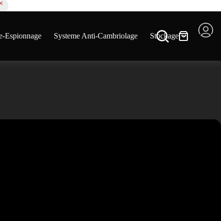
ur échanger ou retourner le produit
e-Espionnage
Systeme Anti-Cambriolage
Stockage