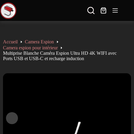
🚚 Livraison gratuite en France dès 100€ d'achat ✈ Expédition à l'international
🔒 Paiement sécurisé et discret ↩️ 14 jours pour échanger ou retourner le produit
----------------------------------------------------
SAV réactif: contact@sauron-securite.com 09 78 80 63 48
Accueil
Camera Espion
Camera espion pour intérieur
Multiprise Blanche Caméra Espion Ultra HD 4K WIFI avec
Ports USB et USB-C et recharge induction