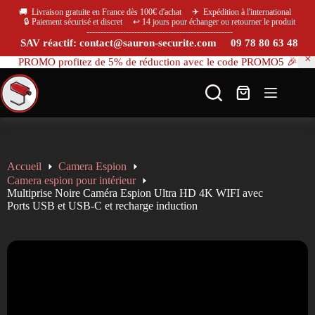
🚚 Livraison gratuite en France dès 100€ d'achat ✈ Expédition à l'international
🔒 Paiement sécurisé et discret ↩️ 14 jours pour échanger ou retourner le produit
----------------------------------------------------
SAV réactif: contact@sauron-securite.com 09 78 80 63 48
PROMO profitez de 5% de réduction avec le code PROMO5 🎉
Accueil
Camera Espion
Camera espion pour intérieur
Multiprise Noire Caméra Espion Ultra HD 4K WIFI avec
Ports USB et USB-C et recharge induction