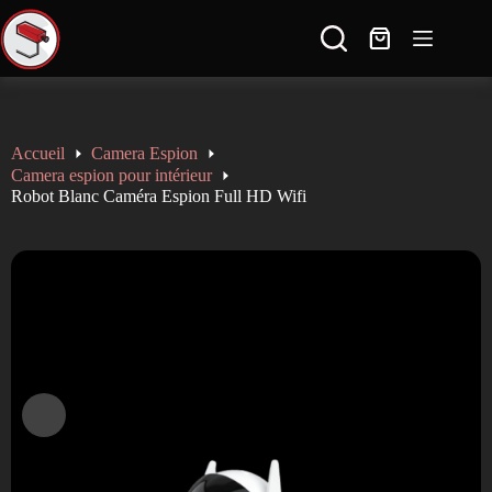
🚚 Livraison gratuite en France dès 100€ d'achat ✈ Expédition à l'international
🔒 Paiement sécurisé et discret ↩️ 14 jours pour échanger ou retourner le produit
----------------------------------------------------
SAV réactif: contact@sauron-securite.com 09 78 80 63 48
Accueil
Camera Espion
Camera espion pour intérieur
Robot Blanc Caméra Espion Full HD Wifi