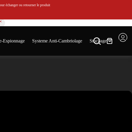
ur échanger ou retourner le produit
e-Espionnage
Systeme Anti-Cambriolage
Stockage