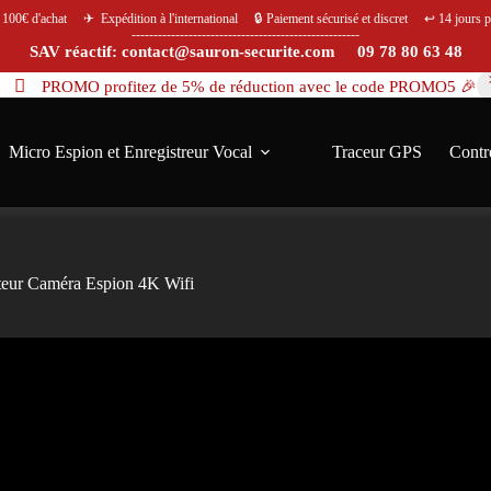
s 100€ d'achat ✈ Expédition à l'international 🔒 Paiement sécurisé et discret ↩️ 14 jours po
----------------------------------------------------
SAV réactif: contact@sauron-securite.com 09 78 80 63 48
PROMO profitez de 5% de réduction avec le code PROMO5 🎉
Micro Espion et Enregistreur Vocal
Traceur GPS
Contr
ateur Caméra Espion 4K Wifi