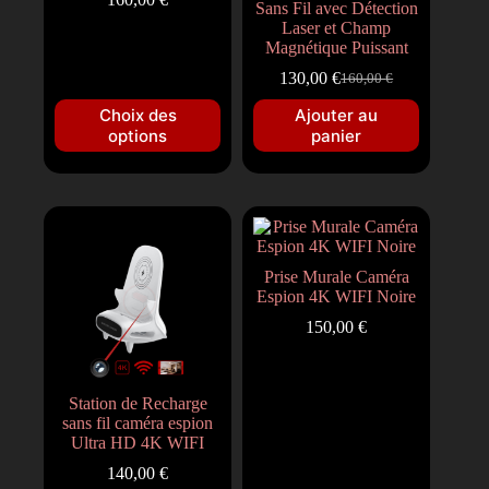
Sans Fil avec Détection
Laser et Champ
Magnétique Puissant
130,00
€
160,00
€
Choix des
Ajouter au
options
panier
Prise Murale Caméra
Espion 4K WIFI Noire
150,00
€
Station de Recharge
sans fil caméra espion
Ultra HD 4K WIFI
140,00
€