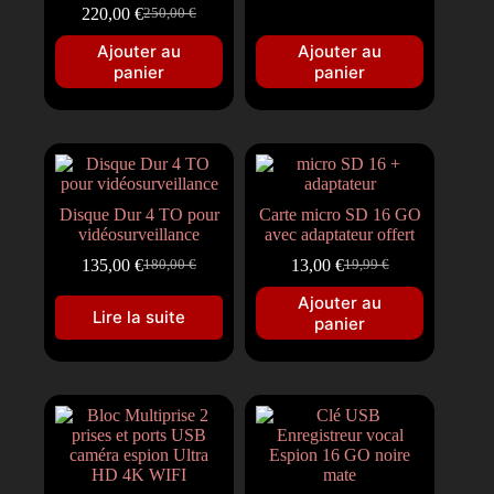
220,00
€
250,00
€
Ajouter au
Ajouter au
panier
panier
Disque Dur 4 TO pour
Carte micro SD 16 GO
vidéosurveillance
avec adaptateur offert
135,00
€
13,00
€
180,00
€
19,99
€
Ajouter au
Lire la suite
panier