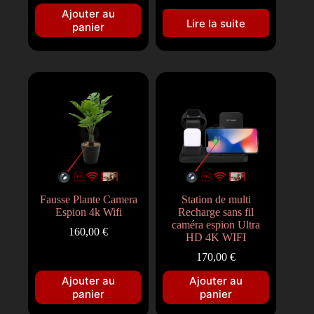
Ajouter au
Lire la suite
panier
Fausse Plante Camera
Station de multi
Espion 4k Wifi
Recharge sans fil
caméra espion Ultra
160,00
€
HD 4K WIFI
170,00
€
Ajouter au
Ajouter au
panier
panier