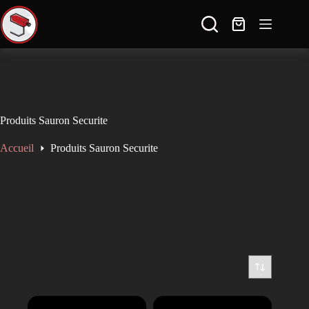
🚚 Livraison gratuite en France dès 100€ d'achat ✈ Expédition à l'international
🔒 Paiement sécurisé et discret ↩️ 14 jours pour échanger ou retourner le produit
----------------------------------------------------
SAV réactif: contact@sauron-securite.com 09 78 80 63 48
Produits Sauron Securite
Accueil
Produits Sauron Securite