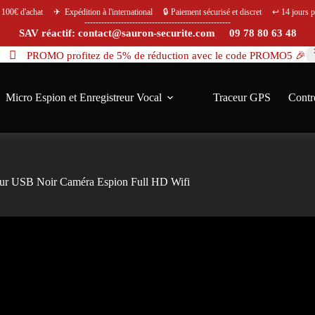
s 100€ d'achat ✈ Expédition à l'international 🔒 Paiement sécurisé et discret ↩️ 14 jours po
----------------------------------------------------
SAV réactif: contact@sauron-securite.com 09 78 80 63 48
PROMO profitez de 5% de réduction avec le code PROMO5 🎉
Micro Espion et Enregistreur Vocal
Traceur GPS
Contr
ur USB Noir Caméra Espion Full HD Wifi