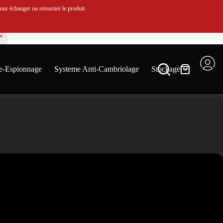
ur échanger ou retourner le produit
e-Espionnage
Systeme Anti-Cambriolage
Stockage