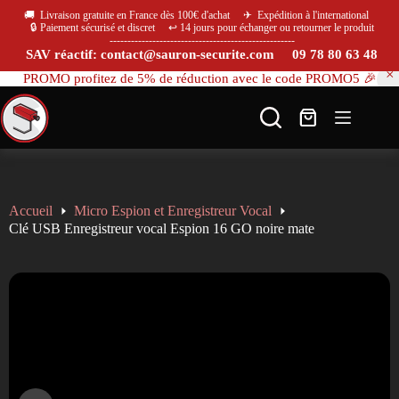
🚚 Livraison gratuite en France dès 100€ d'achat ✈ Expédition à l'international
🔒 Paiement sécurisé et discret ↩️ 14 jours pour échanger ou retourner le produit
----------------------------------------------------
SAV réactif: contact@sauron-securite.com 09 78 80 63 48
PROMO profitez de 5% de réduction avec le code PROMO5 🎉
Accueil
Micro Espion et Enregistreur Vocal
Clé USB Enregistreur vocal Espion 16 GO noire mate