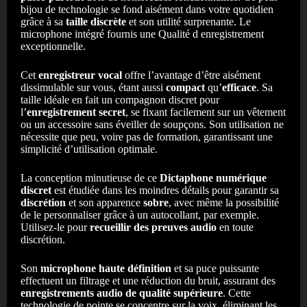
bijou de technologie se fond aisément dans votre quotidien
grâce à sa
taille discrète
et son utilité surprenante. Le
microphone intégré fournis une Qualité d enregistrement
exceptionnelle.
Cet
enregistreur vocal
offre l’avantage d’être aisément
dissimulable sur vous, étant aussi
compact
qu’
efficace
. Sa
taille idéale en fait un compagnon discret pour
l’
enregistrement secret
, se fixant facilement sur un vêtement
ou un accessoire sans éveiller de soupçons. Son utilisation ne
nécessite que peu, voire pas de formation, garantissant une
simplicité d’utilisation optimale.
La conception minutieuse de ce
Dictaphone numérique
discret
est étudiée dans les moindres détails pour garantir sa
discrétion
et son apparence
sobre
, avec même la possibilité
de le personnaliser grâce à un autocollant, par exemple.
Utilisez-le pour
recueillir des preuves audio
en toute
discrétion.
Son
microphone haute définition
et sa puce puissante
effectuent un filtrage et une réduction du bruit, assurant des
enregistrements audio de qualité supérieure
. Cette
technologie de pointe se concentre sur la voix, éliminant les