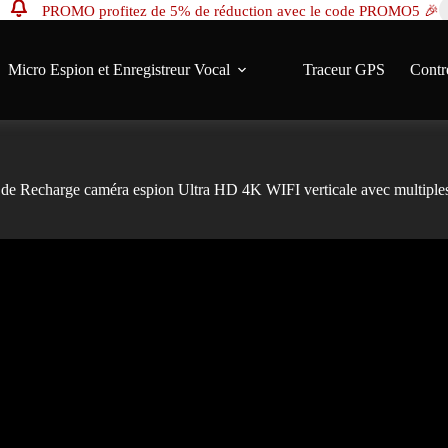
PROMO profitez de 5% de réduction avec le code PROMO5 🎉
s 100€ d'achat ✈ Expédition à l'international 🔒 Paiement sécurisé et discret ↩️ 14 jours po
----------------------------------------------------
SAV réactif: contact@sauron-securite.com 09 78 80 63 48
Micro Espion et Enregistreur Vocal
Traceur GPS
Contr
 de Recharge caméra espion Ultra HD 4K WIFI verticale avec multiples