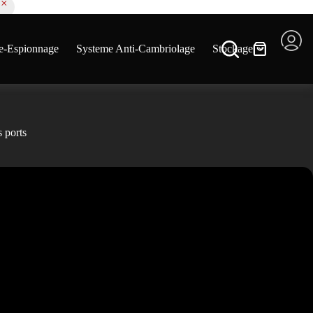
ur échanger ou retourner le produit
e-Espionnage
Systeme Anti-Cambriolage
Stockage
 ports