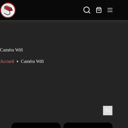
🚚 Livraison gratuite en France dès 100€ d'achat ✈ Expédition à l'international
🔒 Paiement sécurisé et discret ↩️ 14 jours pour échanger ou retourner le produit
----------------------------------------------------
SAV réactif: contact@sauron-securite.com 09 78 80 63 48
Caméra Wifi
Accueil
Caméra Wifi