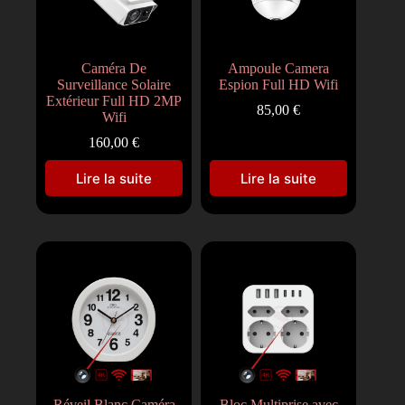
Caméra De
Ampoule Camera
Surveillance Solaire
Espion Full HD Wifi
Extérieur Full HD 2MP
85,00
€
Wifi
160,00
€
Lire la suite
Lire la suite
Réveil Blanc Caméra
Bloc Multiprise avec