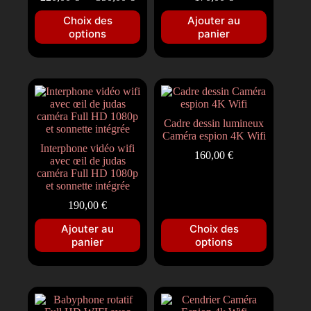
Choix des
Ajouter au
options
panier
Cadre dessin lumineux
Caméra espion 4K Wifi
Interphone vidéo wifi
160,00
€
avec œil de judas
caméra Full HD 1080p
et sonnette intégrée
190,00
€
Ajouter au
Choix des
panier
options