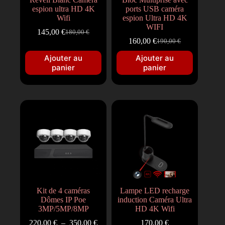
espion ultra HD 4K
ports USB caméra
Wifi
espion Ultra HD 4K
WIFI
145,00
€
180,00
€
160,00
€
190,00
€
Ajouter au
Ajouter au
panier
panier
Kit de 4 caméras
Lampe LED recharge
Dômes IP Poe
induction Caméra Ultra
3MP/5MP/8MP
HD 4K Wifi
220,00
€
–
350,00
€
170,00
€