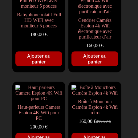
Babyphone rotatif Full
HD WIFI avec
Cendrier Caméra
moniteur 5 pouces
Espion 4k Wifi
électronique avec
180,00
€
purificateur d’air
160,00
€
Ajouter au
Ajouter au
panier
panier
Boîte à Mouchoir
Haut-parleurs Camera
Caméra Espion 4k Wifi
Espion 4K Wifi pour
rétro
PC
160,00
€
200,00
€
200,00
€
Ajouter au
Ajouter au